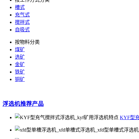
槽式
充气式
搅拌式
自吸式
按物料分类
煤矿
选矿
金矿
铁矿
铜矿
浮选机
推荐产品
KYF型