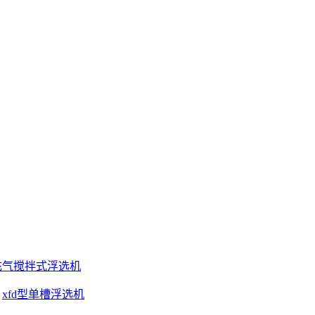
充气搅拌式浮选机
xfd型单槽浮选机