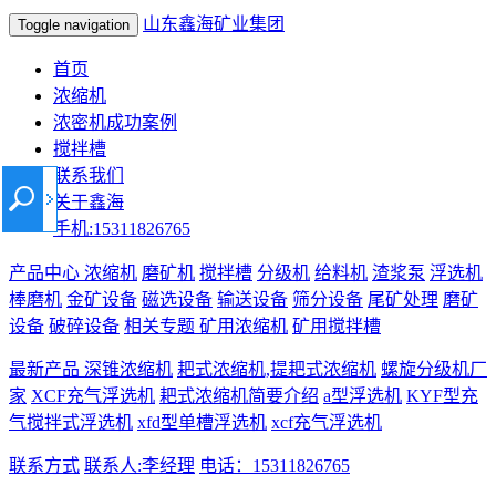
山东鑫海矿业集团
Toggle navigation
首页
浓缩机
浓密机成功案例
搅拌槽
联系我们
关于鑫海
手机:15311826765
产品中心
浓缩机
磨矿机
搅拌槽
分级机
给料机
渣浆泵
浮选机
棒磨机
金矿设备
磁选设备
输送设备
筛分设备
尾矿处理
磨矿
设备
破碎设备
相关专题
矿用浓缩机
矿用搅拌槽
最新产品
深锥浓缩机
耙式浓缩机,提耙式浓缩机
螺旋分级机厂
家
XCF充气浮选机
耙式浓缩机简要介绍
a型浮选机
KYF型充
气搅拌式浮选机
xfd型单槽浮选机
xcf充气浮选机
联系方式
联系人:李经理
电话：15311826765