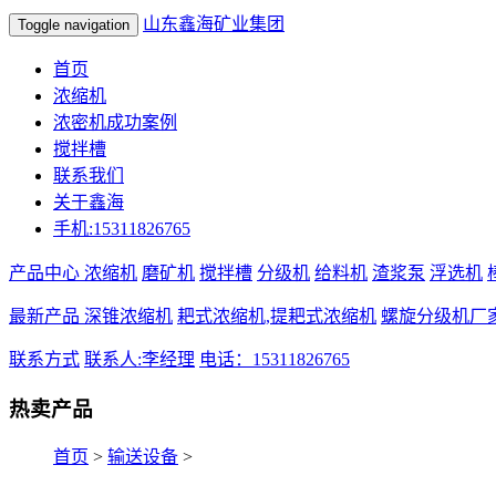
山东鑫海矿业集团
Toggle navigation
首页
浓缩机
浓密机成功案例
搅拌槽
联系我们
关于鑫海
手机:15311826765
产品中心
浓缩机
磨矿机
搅拌槽
分级机
给料机
渣浆泵
浮选机
最新产品
深锥浓缩机
耙式浓缩机,提耙式浓缩机
螺旋分级机厂
联系方式
联系人:李经理
电话：15311826765
热卖产品
首页
>
输送设备
>