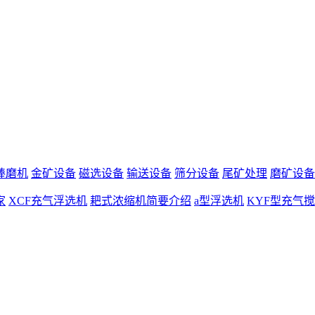
棒磨机
金矿设备
磁选设备
输送设备
筛分设备
尾矿处理
磨矿设备
家
XCF充气浮选机
耙式浓缩机简要介绍
a型浮选机
KYF型充气