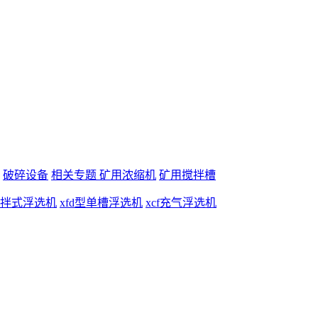
破碎设备
相关专题
矿用浓缩机
矿用搅拌槽
搅拌式浮选机
xfd型单槽浮选机
xcf充气浮选机