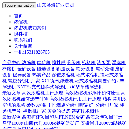
山东鑫海矿业集团
Toggle navigation
首页
浓缩机
浓密机成功案例
搅拌槽
联系我们
关于鑫海
手机:15311826765
产品中心
浓缩机
磨矿机
搅拌槽
分级机
给料机
渣浆泵
浮选机
棒磨机
金矿设备
磁选设备
输送设备
筛分设备
尾矿处理
磨矿
设备
破碎设备
热卖产品
深锥浓缩机
耙式浓缩机,提耙式浓缩
机
螺旋分级机厂家
XCF充气浮选机
耙式浓缩机简要介绍
a型
浮选机
KYF型充气搅拌式浮选机
xfd型单槽浮选机
最新文章
高效浓缩机工作原理
高效浓缩机起浮沫如何处理
高
效浓缩机如何选型计算
高效浓缩机作用,工作原理,结构
常用浓
密机的规格,参数,标准【下
螺旋分级机哪家好_分级机厂家
棒
磨机型号_棒磨机厂家
黄金的提炼
选矿技术概述
最新案例
鑫海扩建项目印尼PT.NEM金矿
鑫海总包项目非洲
马里1000t/
山西代县3000t/d铁矿选矿厂
安徽肖县2000t/d磁铁矿