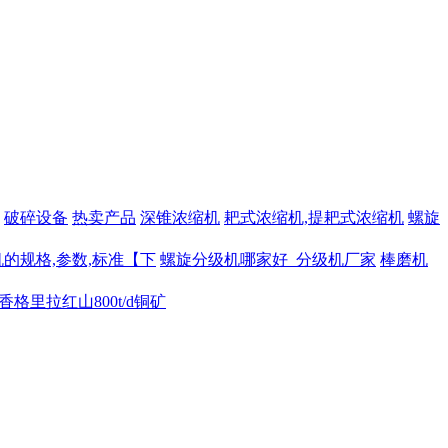
破碎设备
热卖产品
深锥浓缩机
耙式浓缩机,提耙式浓缩机
螺旋
的规格,参数,标准【下
螺旋分级机哪家好_分级机厂家
棒磨机
香格里拉红山800t/d铜矿