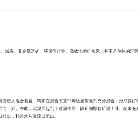
、煤炭、非金属选矿、环保等行业。高效浓缩机实际上并不是单纯的沉降
料管进人混合装置，料浆在混合装置中与适量絮凝剂充分混合，形成良好
泥层向上升。在此，沉泥层起到了过滤作用，阻止细颗粒矿泥上升。尚未
口排出，料浆水从溢流口流出。