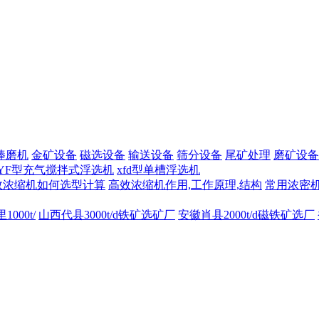
棒磨机
金矿设备
磁选设备
输送设备
筛分设备
尾矿处理
磨矿设备
YF型充气搅拌式浮选机
xfd型单槽浮选机
效浓缩机如何选型计算
高效浓缩机作用,工作原理,结构
常用浓密机
00t/
山西代县3000t/d铁矿选矿厂
安徽肖县2000t/d磁铁矿选厂