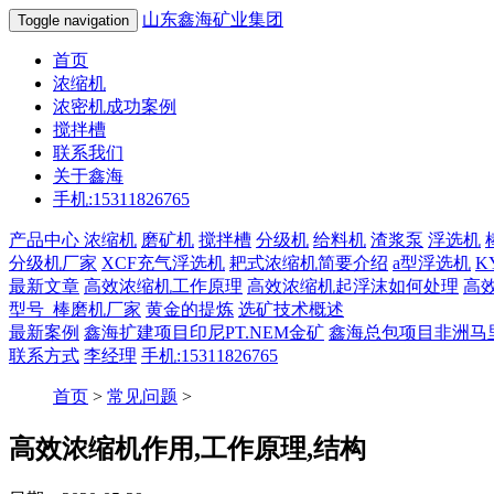
山东鑫海矿业集团
Toggle navigation
首页
浓缩机
浓密机成功案例
搅拌槽
联系我们
关于鑫海
手机:15311826765
产品中心
浓缩机
磨矿机
搅拌槽
分级机
给料机
渣浆泵
浮选机
分级机厂家
XCF充气浮选机
耙式浓缩机简要介绍
a型浮选机
K
最新文章
高效浓缩机工作原理
高效浓缩机起浮沫如何处理
高
型号_棒磨机厂家
黄金的提炼
选矿技术概述
最新案例
鑫海扩建项目印尼PT.NEM金矿
鑫海总包项目非洲马里10
联系方式
李经理
手机:15311826765
首页
>
常见问题
>
高效浓缩机作用,工作原理,结构