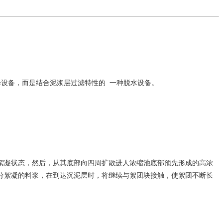
设备，而是结合泥浆层过滤特性的 一种脱水设备。
絮凝状态，然后，从其底部向四周扩散进人浓缩池底部预先形成的高浓
充分絮凝的料浆，在到达沉泥层时，将继续与絮团块接触，使絮团不断长